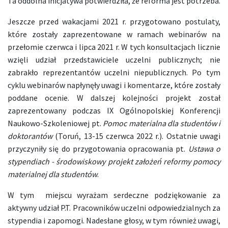
Ta oddolna inicjatywa potwierdziła, że reforma jest potrzeba.
Jeszcze przed wakacjami 2021 r. przygotowano postulaty,
które zostały zaprezentowane w ramach webinarów na
przełomie czerwca i lipca 2021 r. W tych konsultacjach licznie
wzięli udział przedstawiciele uczelni publicznych; nie
zabrakło reprezentantów uczelni niepublicznych. Po tym
cyklu webinarów napłynęły uwagi i komentarze, które zostały
poddane ocenie. W dalszej kolejności projekt został
zaprezentowany podczas IX Ogólnopolskiej Konferencji
Naukowo-Szkoleniowej pt.
Pomoc materialna dla studentów i
doktorantów
(Toruń, 13-15 czerwca 2022 r.). Ostatnie uwagi
przyczyniły się do przygotowania opracowania pt.
Ustawa o
stypendiach - środowiskowy projekt założeń reformy pomocy
materialnej dla studentów
.
W tym miejscu wyrażam serdeczne podziękowanie za
aktywny udział P.T. Pracowników uczelni odpowiedzialnych za
stypendia i zapomogi. Nadesłane głosy, w tym również uwagi,