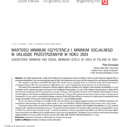
Jacek Pakuła
03 grudnia 2025
Wygeneruj PDF
Udostępnij wpis