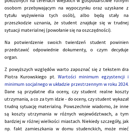
położonych na terenach wiejskich w gospodarstwie rolnym
osobom przebywającym na wypoczynku oraz uzyskane z
tytułu wyżywienia tych osób), albo będą stały na
przeszkodzie uznania, że student znajduje się w trudnej
sytuacji materialnej (powołanie się na oszczędności).
Na potwierdzenie swoich twierdzeń student powinien
przedstawić odpowiednie dokumenty, o czym decyduje
organ.
Z powyższych względów warto zapoznać się z tekstem dra
Piotra Kurowskiego pt.
Wartości minimum egzystencji i
minimum socjalnego w układzie przestrzennym w roku 2024
.
Dane są przydatne dla oceny, czy student realne koszty
utrzymania, a co za tym idzie - do oceny, czy student wykazał
trudną sytuację materialną.
Powszechnie wiadomo, że inne
są koszty utrzymania w różnych województwach, a tym
bardziej w różnej wielkości miastach. Niekiedy szczegóły, jak
np. fakt zamieszkania w domu studenckich, może mieć