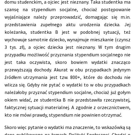
domu studenckim, a ojciec jest nieznany. Taka studentka ma
szansę na stypendium socjalne, chociaż postępowanie
wyjaśniające należy przeprowadzić, domagając się m.in.
przedstawienia zupełnego aktu urodzenia dziecka. Jej
koleżanka, studentka B jest w podobnej sytuacji, też
wychowuje samotnie dziecko, wynajmuje mieszkanie (czynsz
3 tys. zł), a ojciec dziecka jest nieznany. W tym drugim
przypadku możliwość przyznania stypendium socjalnego nie
jest taka oczywista, skoro bowiem wydatki znacząco
przewyższają dochody. Akurat w obu przypadkach jedynym
źródłem utrzymania jest tzw. 800+, które do dochodu nie
wlicza się. Gdyby nie pytać o wydatki to w obu przypadkach
należałoby przyznać stypendium socjalne, chociaż już gołym
okiem widać, ze studentka B nie przedstawiła rzeczywistej,
faktycznej sytuacji materialnej. A zgodnie z orzecznictwem,
kto nie mówi prawdy, stypendium nie powinien otrzymać.
Skoro więc pytanie o wydatki ma znaczenie, to wskazówką są
dane publikowane na łamach Polityki Społecznej. Chodzi o