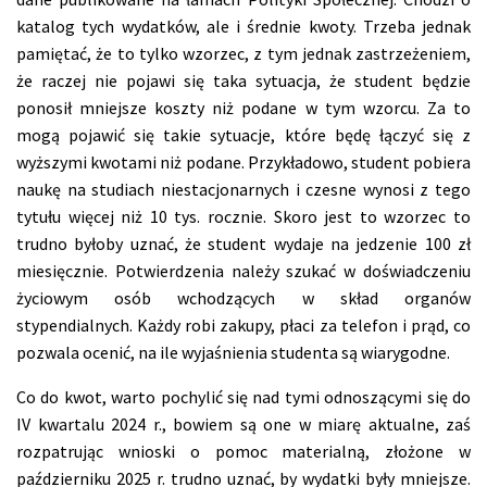
katalog tych wydatków, ale i średnie kwoty. Trzeba jednak
pamiętać, że to tylko wzorzec, z tym jednak zastrzeżeniem,
że raczej nie pojawi się taka sytuacja, że student będzie
ponosił mniejsze koszty niż podane w tym wzorcu. Za to
mogą pojawić się takie sytuacje, które będę łączyć się z
wyższymi kwotami niż podane. Przykładowo, student pobiera
naukę na studiach niestacjonarnych i czesne wynosi z tego
tytułu więcej niż 10 tys. rocznie. Skoro jest to wzorzec to
trudno byłoby uznać, że student wydaje na jedzenie 100 zł
miesięcznie. Potwierdzenia należy szukać w doświadczeniu
życiowym osób wchodzących w skład organów
stypendialnych. Każdy robi zakupy, płaci za telefon i prąd, co
pozwala ocenić, na ile wyjaśnienia studenta są wiarygodne.
Co do kwot, warto pochylić się nad tymi odnoszącymi się do
IV kwartalu 2024 r., bowiem są one w miarę aktualne, zaś
rozpatrując wnioski o pomoc materialną, złożone w
październiku 2025 r. trudno uznać, by wydatki były mniejsze.