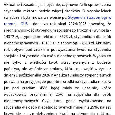
Aktualne i zasadne jest pytanie, czy nowe 45% sprawi, że na
stypendia rektora będzie więcej środków. O wysokościach
świadczeń była mowa we wpisie pt.
Stypendia i zapomogi w
raporcie GUS
- dane za rok akad. 2024/2025 dowodzą, że
średnia wysokość stypendium socjalnego (rocznie) wyniosła -
14372 zł, stypendium rektora - 8623 zł, stypendium dla osób
niepełnosprawnych - 10185 zł, a zapomogi - 2618 zł. Aktualny
rok upływa pod znakiem podwyższania kwot na stypendia
socjalne i stypendia dla osób niepełnosprawnych. Wynika to
nie tylko z wielkości kwot otrzymywanych z budżetu
państwa, ale właśnie ze zmiany, która ma wejść w życie z
dniem 1 października 2026 r. Analiza funduszy stypendialnych
pozwala na przyjęcie, że podobne środki na stypendia rektora
już pod rządami 45% będę miały te uczelnie, które
wydatkowały przynajmniej 25% na stypendia dla osób
niepełnosprawnych. Czyli tam, gdzie wydatkowano na
stypendia dla osób niepełnosprawnych mniej niż 25%, należy
liczyć się ze zmniejszeniem kwot na stypendia rektora.