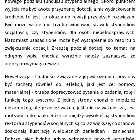
nowego podziału funduszu stypendialnego.
Skoro punktem
wyjścia ma być kwota przyznanej dotacji, a nie wydatkowanie
środków, to jest to okazja do rewizji przyjętych rozwiązań.
Być może wcale nie trzeba windować stawek stypendiów
socjalnych, czy stypendiów dla osób niepełnosprawnych.
Natomiast uzasadnione może być wystąpienie do resortu o
zwiększenie dotacji. Zresztą podział dotacji to temat na
odrębny wpis, chociaż wyraźnie należy zaznaczyć, że
algorytm wymaga rewizji.
Nowelizacja i trudności związane z jej wdrożeniem powinny
być zachętą również do refleksji, jaki jest cel pomocy
materialnej - trzeba doprecyzować pytania o zadania, rolę i
funkcję tego systemu. Z jednej strony chodzi o młodzież
niezamożną, ale przecież ważna, jeśli nie najważniejsza, jest
motywacja do nauki. Różnice między wysokością stypendiów
rektora a stypendiów socjalnych są coraz większe, co stanowi
doskonałą ilustrację wieloletnich zaniedbań i zaniechań.
Dobrze więc byłoby, gdyby wdrożenie nowych przepisów